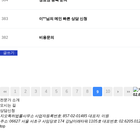
383
이**님의 메인 빠른 상담 신청
382
비용문의
글쓰기
1
2
3
4
5
6
7
8
10
9
02.
전문가 소개
오시는 길
상담신청
지오특허법률사무소
사업자등록번호: 857-02-01485
대표자: 이원
주소: 06627 서울 서초구 사임당로 174 강남미래타워 1105호
대표번호: 02.6205.01
top